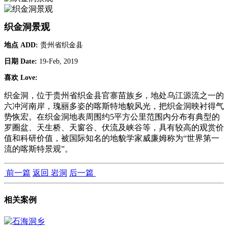
织金洞景观
地点 ADD:
贵州省织金县
日期 Date:
19-Feb, 2019
喜欢 Love:
织金洞，位于贵州省织金县官寨苗族乡，地处乌江源流之一的
六冲河南岸，瑰丽多姿的喀斯特地貌风光，把织金洞映衬得气
势恢宏。在织金洞地表周围约5平方公里范围内分布有典型的
罗圈盆、天生桥、天窗谷、伏流及峡谷等，具有较高的观赏价
值和科研价值，被国际知名的地貌学家威廉姆称为“世界第一
流的喀斯特景观”。
前一篇
返回 岩洞
后一篇
相关案例