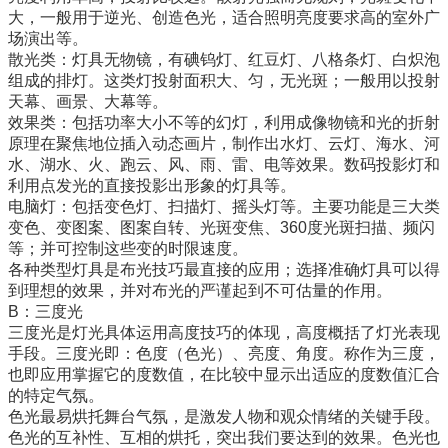
大，一般用于逆光、创造色光，适合照明亮度要求高的室外广
场演出等。
散光类：灯具无物镜，有碘钨灯、红豆灯、八格条灯、白炽泡
组成的排灯。这类灯投射面积大、匀，无光斑；一般用以投射
天幕、画景、大幕等。
效果类：包括功率大小不等的幻灯，利用成像物镜和光的折射
原理在聚焦地位插入动态画片，制作出水灯、云灯、海水、河
水、湖水、火、跑云、风、雨、雷、电等效果。数码投影灯和
利用点发光的直接投影出形象的灯具等。
电脑灯：包括变色灯、扫描灯、摇头灯等。主要功能是三大类
变色、变图案、图案自转、光斑变焦、360度光斑扫描、频闪
等；并可控制这些变的时限速度。
各种类型灯具是布光技巧最直接的应用；选择准确灯具可以得
到理想的效果，并对布光的严谨起到不可估量的作用。
B：三度光
三度光是灯光具体运用高度技巧的体现，高度概括了灯光表现
手段。三度光即：色度（色光）、亮度、角度。称作为三度，
也即应用掌握它的度数值，在比较中显示出适应的度数值汇合
的特定气氛。
色光最易烘托舞台气氛，是激发人物和观众情绪的关键手段。
色光的互补性、互相的烘托，突出我们要达到的效果。色光也