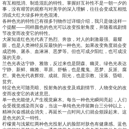
有互相抵消、制造混乱的特性。掌握好互补性不是一朝一夕的
事，没有艰苦的观察与对美学的深入理解，往往会变成互相抵
消或大红大绿多种光色混淆。
各种色光的特性已有很多刊物作过详细介绍，我只是做这样一
个提醒——同样颜色的色光可以改变投射角度，并随着戏剧情
节改变而改变它的特性。
大家知道红色光代表了热烈、奔放，对人的刺激最强、最耀
眼，也是人类神经反应最快的一种色光。如果改变角度就会变
成恐怖、屠杀、血淋淋、恶梦等。但也可成夕阳红，也可成没
落的无奈。
兰色光表达宁静、雅致，反过来也是阴森、幽灵。绿色光表达
宁静、新鲜、幽雅、草原、舒畅，也是魔鬼、恶梦、反派、腐
烂。黄色光代表辉煌、成就、阳光，也是宗教、没落、昏暗、
贫穷。
特定色光可随亮暗、投射角的改变及戏剧情节、人物变化的改
变而改变它的表述意思。
单一色光能使人产生视觉麻木。每当一种色光瞬间亮起，人们
会受视觉感染而兴奋，当这一单纯色光停留舞台三分钟以上，
精神兴奋感就会消失，再延长一点时间人们就会烦躁起来。这
是色光的又一特性。
柠檬黄与浅紫红两种色光投射人的脸部对肤色有健康感。蓝色