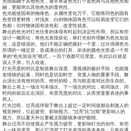
光很能融于其他色光，通常将蓝色光打个底色再与其他色光相
融，更能突出其他色光的显色性。
色光能使固有的物体色、从属性变化万千。它能将同色的固有
色变得更鲜艳；对浅灰、白的物体固有色可以轻易改变它们的
色相；但对物体固有浓色彩，改变性就差。
舞台的色光对灯光任务的体现有时起到决定性作用。所以有些
设计一概而论，将色光表现俗化，将灯光创作理解为色光加追
光，这是错误的。他们不能正确把握好一个度，过分强调色光
所谓的一锤定音，造成满台的灯具、浓浓的颜色光形成一个简
单的“色光加追光”模式，一百个戏都可往里套。长此以往就是
误人子弟，引入歧途。
灯光亮度的对比是制造舞台深度、透视感的极好手段，也能激
发情绪的起落，同时也是切划时空、突显人物的重要手段。舞
台演出没有绝对的亮、绝对的暗，亮与暗是靠对比而生存的。
舞台上有上一场次与本场次、下一场次的对比，有同场次、同
时间的前后左右演区、布景亮度的对比，从而突显要表述的事
和人。
灯光过暗、过亮或停留于舞台上超过一定时间值都会刺激人的
视觉神经，引起疲劳、影响视力。“过亮”比“过暗”更影响人的
视力。所以夏天外出要戴太阳眼镜来保护眼睛。
舞台过亮不但使观众产生视力疲劳，更影响灯光的创作。有些
人一味追求亮，那么它违背了灯光表现的基本条件；只有在通