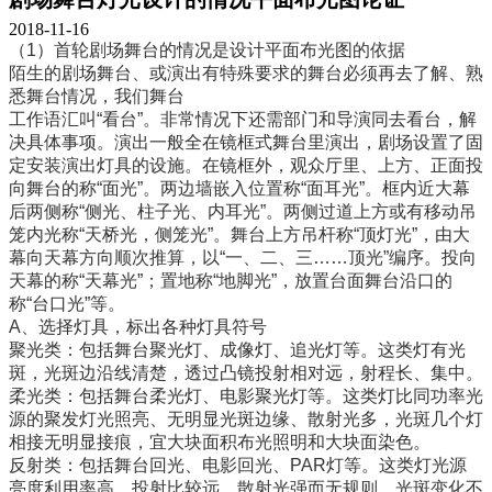
2018-11-16
（1）首轮剧场舞台的情况是设计平面布光图的依据
陌生的剧场舞台、或演出有特殊要求的舞台必须再去了解、熟
悉舞台情况，我们舞台
工作语汇叫“看台”。非常情况下还需部门和导演同去看台，解
决具体事项。演出一般全在镜框式舞台里演出，剧场设置了固
定安装演出灯具的设施。在镜框外，观众厅里、上方、正面投
向舞台的称“面光”。两边墙嵌入位置称“面耳光”。框内近大幕
后两侧称“侧光、柱子光、内耳光”。两侧过道上方或有移动吊
笼内光称“天桥光，侧笼光”。舞台上方吊杆称“顶灯光”，由大
幕向天幕方向顺次推算，以“一、二、三……顶光”编序。投向
天幕的称“天幕光”；置地称“地脚光”，放置台面舞台沿口的
称“台口光”等。
A、选择灯具，标出各种灯具符号
聚光类：包括舞台聚光灯、成像灯、追光灯等。这类灯有光
斑，光斑边沿线清楚，透过凸镜投射相对远，射程长、集中。
柔光类：包括舞台柔光灯、电影聚光灯等。这类灯比同功率光
源的聚发灯光照亮、无明显光斑边缘、散射光多，光斑几个灯
相接无明显接痕，宜大块面积布光照明和大块面染色。
反射类：包括舞台回光、电影回光、PAR灯等。这类灯光源
亮度利用率高，投射比较远。散射光强而无规则，光斑变化不