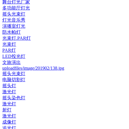
舞台灯光厂家
多功能厅灯光
摇头光束灯
灯光音乐秀
演播室灯光
防水帕灯
光束灯.PAR灯
光束灯
PAR灯
LED投光灯
文旅演出
uploadfiles/image/201902/138.jpg
摇头光束灯
电脑切割灯
摇头灯
激光灯
摇头染色灯
激光灯
射灯
激光灯
成像灯
追光灯