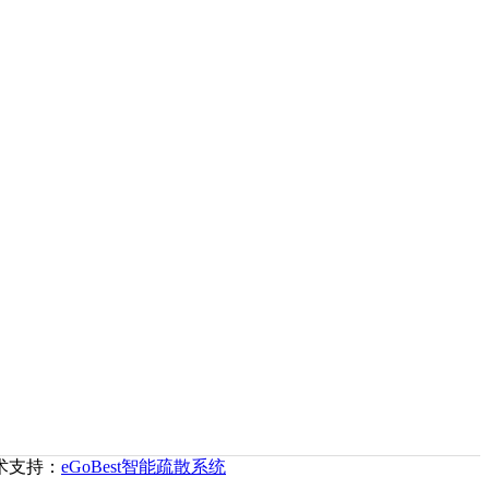
术支持：
eGoBest
智能疏散系统