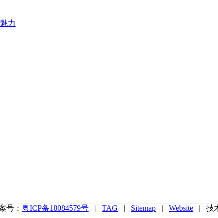
魅力
备案号：
粤ICP备18084579号
|
TAG
|
Sitemap
|
Website
| 技