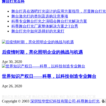
舞台灯光百科
舞台灯具在酒吧灯光设计的应用方案指导，尽显舞台灯光
舞台激光灯的类别及选购注意事项
科尊专业舞台灯光之演唱会舞台灯光解决方案
科尊舞台灯光厂家整体解决方案之T台秀
舞台灯光中如何选择好的光束灯
后疫情时期，亮化照明企业的挑战与机遇
Apr 30, 2020
世界知识产权日——科尊，以科技创造专业舞台
Apr 26, 2020
舞台灯光
舞台灯光厂家
舞台灯光工程
光束灯
帕灯
激光灯
激光灯生产厂家
Copyright © 2003
深圳恒华世纪科技有限公司-科尊舞台灯光
. 