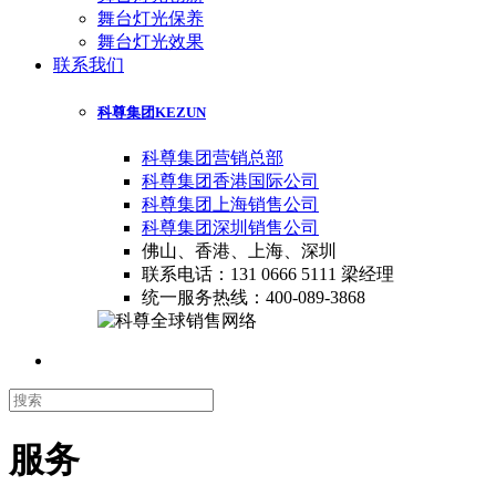
舞台灯光保养
舞台灯光效果
联系我们
科尊集团
KEZUN
科尊集团营销总部
科尊集团香港国际公司
科尊集团上海销售公司
科尊集团深圳销售公司
佛山、香港、上海、深圳
联系电话：131 0666 5111 梁经理
统一服务热线：400-089-3868
服务