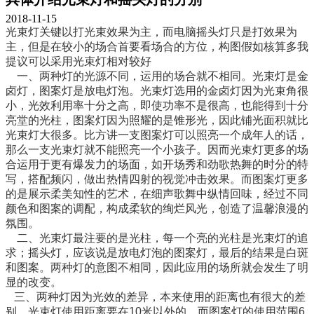
2018-11-15
光束灯关键以打光束效果为主，而电脑摇头灯只是打效果为
主，但是在较小的场合首要看场合的方位，构图假如核算多我
提议可以采用光束灯相对较好
一、两种灯的光源不同，运用的场合就不相同。光束灯是金
卤灯，图案灯是放电灯泡。光束灯选用的金卤灯因为光束角很
小，光效利用率十分之高，即使功率不是很高，也能得到十分
亮堂的光柱，图案灯因为照耀的是锥形光，因此铺光面积就比
光束灯大很多。比方讲一支图案灯可以照亮一个成年人的话，
那么一支光束灯就不能照亮一个小孩子。因而光束灯更多的场
合运用于更有爆发力的场面，如开场秀和劲歌热舞的时分的特
写，搭配频闪，做出热情四射的视觉冲击效果。而图案灯更多
的是展示柔美知性的艺术，在细声歌舞中纵情回味，经过不同
颜色和图案的调配，构成柔软的绚烂风光，创造了温馨浪漫的
氛围。
二、光束灯最注要的是光柱，每一个亮的光柱是光束灯的追
求；摇头灯，应该说是放电灯泡的图案灯，最后的结果是白斑
和图案。两种灯的意图不相同，因此应用的场所就会发生了明
显的改变。
三、两种灯因为光效的差异，本来使用的距离也有很大的差
别，光束灯使用距离要在10米以外的，而图案灯的使用范围6